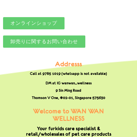
オンラインショップ
卸売りに関するお問い合わせ
Addresss
Call at 9785 1019 (whatsapp is not available)
DM at IG wanwan_wellness
9 Sin Ming Road
Thomson V One, #02-01,
Singapore 575630
Welcome to WAN WAN
WELLNESS
Your furkids care specialist &
retail/wholesales of pet care products