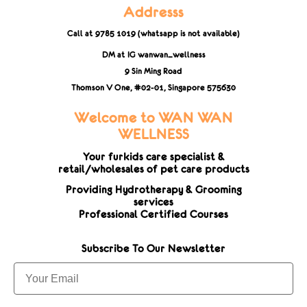
Addresss
Call at 9785 1019 (whatsapp is not available)
DM at IG wanwan_wellness
9 Sin Ming Road
Thomson V One, #02-01,
Singapore 575630
Welcome to WAN WAN
WELLNESS
Your furkids care specialist &
retail/wholesales of pet care products
Providing Hydrotherapy & Grooming
services
Professional Certified Courses
Subscribe To Our Newsletter